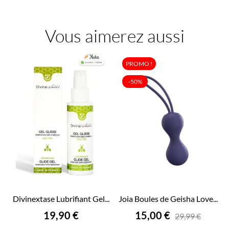
Vous aimerez aussi
PROMO !
-50%
Divinextase Lubrifiant Gel...
Joia Boules de Geisha Love...
Prix
Prix
19,90 €
15,00 €
29,99 €