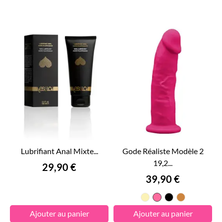
Lubrifiant Anal Mixte...
Gode Réaliste Modèle 2
19,2...
Prix
29,90 €
Prix
39,90 €
Beige
Rose
Noir
Beige
Clair
Caramel
Ajouter au panier
Ajouter au panier