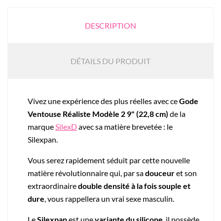
DESCRIPTION
DÉTAILS DU PRODUIT
Vivez une expérience des plus réelles avec ce
Gode
Ventouse Réaliste Modèle 2 9" (22,8 cm)
de la
marque
SilexD
avec sa matière brevetée : le
Silexpan.
Vous serez rapidement séduit par cette nouvelle
matière révolutionnaire qui, par sa
douceur
et son
extraordinaire
double densité à la fois souple et
dure
, vous rappellera un vrai sexe masculin.
Le
Silexpan
est une
variante du silicone
, il possède