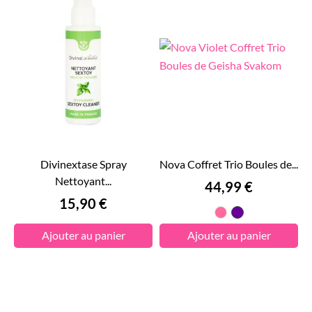
Divinextase Spray
Nova Coffret Trio Boules de...
Nettoyant...
Prix
44,99 €
Prix
15,90 €
Rose
Violet
Ajouter au panier
Ajouter au panier