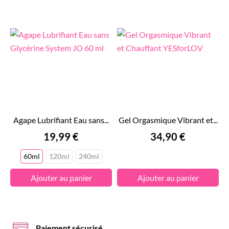
Agape Lubrifiant Eau sans...
Gel Orgasmique Vibrant et...
Prix
Prix
19,99 €
34,90 €
60ml
120ml
240ml
Ajouter au panier
Ajouter au panier
Paiement sécurisé