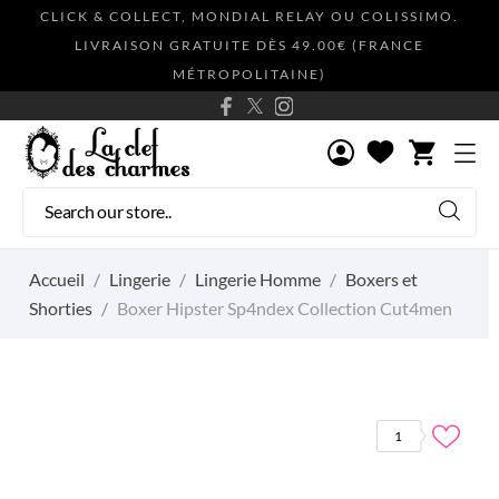
CLICK & COLLECT, MONDIAL RELAY OU COLISSIMO.
LIVRAISON GRATUITE DÈS 49.00€ (FRANCE
MÉTROPOLITAINE)
shopping_cart
Accueil
Lingerie
Lingerie Homme
Boxers et
Shorties
Boxer Hipster Sp4ndex Collection Cut4men
1