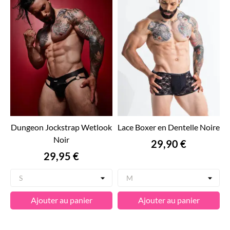
Dungeon Jockstrap Wetlook
Lace Boxer en Dentelle Noire
Noir
Prix
29,90 €
Prix
29,95 €
Ajouter au panier
Ajouter au panier