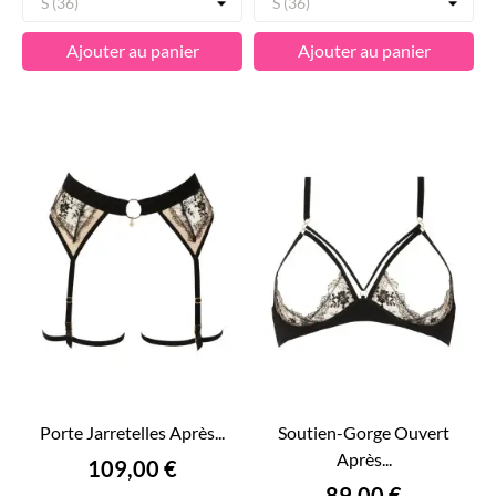
Ajouter au panier
Ajouter au panier
Porte Jarretelles Après...
Soutien-Gorge Ouvert
Après...
Prix
109,00 €
Prix
89,00 €