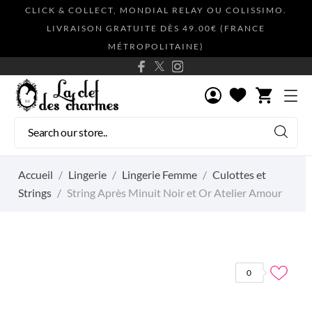
CLICK & COLLECT, MONDIAL RELAY OU COLISSIMO.
LIVRAISON GRATUITE DÈS 49.00€ (FRANCE
MÉTROPOLITAINE)
shopping_cart
Accueil
Lingerie
Lingerie Femme
Culottes et
Strings
String Après Minuit Noir et Or Atelier Amour
0