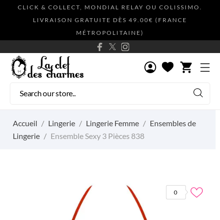
CLICK & COLLECT, MONDIAL RELAY OU COLISSIMO.
LIVRAISON GRATUITE DÈS 49.00€ (FRANCE
MÉTROPOLITAINE)
shopping_cart
Accueil
Lingerie
Lingerie Femme
Ensembles de
Lingerie
Ensemble Sexy 3 Pièces 838
0