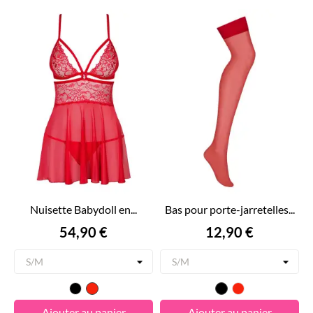
Nuisette Babydoll en...
Bas pour porte-jarretelles...
Prix
Prix
54,90 €
12,90 €
Noir
Rouge
Noir
Rouge
Ajouter au panier
Ajouter au panier