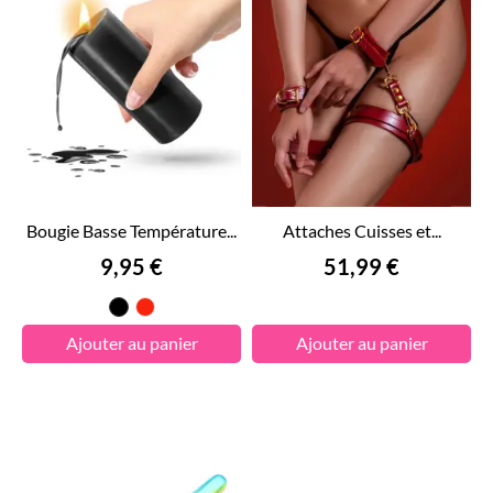
Bougie Basse Température...
Attaches Cuisses et...
Prix
Prix
9,95 €
51,99 €
Noir
Rouge
Ajouter au panier
Ajouter au panier