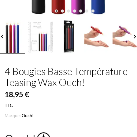
board_arrow_left
keyboard_arrow_
4 Bougies Basse Température
Teasing Wax Ouch!
18,95 €
TTC
Marque:
Ouch!