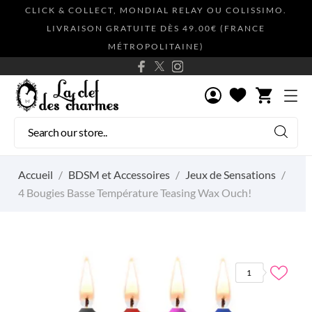
CLICK & COLLECT, MONDIAL RELAY OU COLISSIMO.
LIVRAISON GRATUITE DÈS 49.00€ (FRANCE
MÉTROPOLITAINE)
shopping_cart
Accueil
BDSM et Accessoires
Jeux de Sensations
4 Bougies Basse Température Teasing Wax Ouch!
1