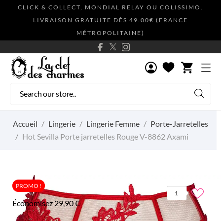
CLICK & COLLECT, MONDIAL RELAY OU COLISSIMO.
LIVRAISON GRATUITE DÈS 49.00€ (FRANCE
MÉTROPOLITAINE)
shopping_cart
Accueil
Lingerie
Lingerie Femme
Porte-Jarretelles
Hot Sevilla Porte jarretelles Rouge V-8862 Axami
PROMO !
1
Économisez 29,90 €