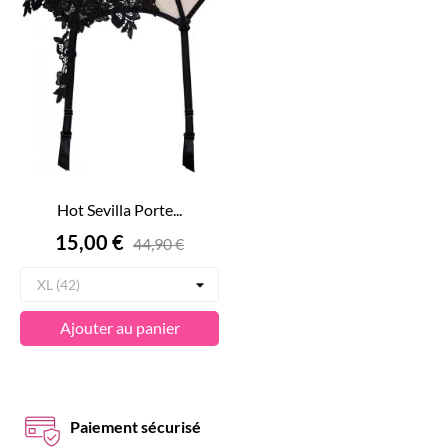
Hot Sevilla Porte...
Prix
15,00 €
44,90 €
Ajouter au panier
Paiement sécurisé