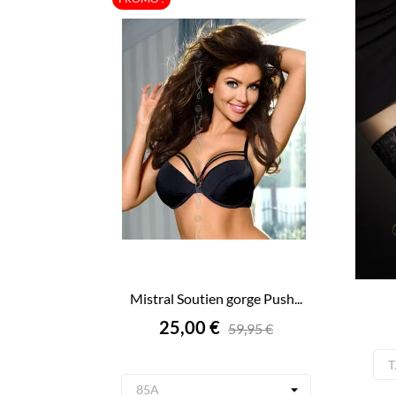
Mistral Soutien gorge Push...
Prix
25,00 €
59,95 €