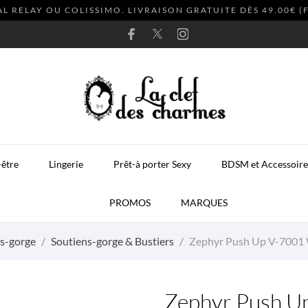
AL RELAY OU COLISSIMO. LIVRAISON GRATUITE DÈS 49.00€ 
-être
Lingerie
Prêt-à porter Sexy
BDSM et Accessoire
PROMOS
MARQUES
s-gorge
Soutiens-gorge & Bustiers
Zephyr Push Up V-7001
Zephyr Push U