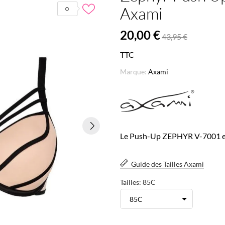
Axami
0
20,00 €
43,95 €
TTC
Marque:
Axami
Le Push-Up ZEPHYR V-7001 est 
Guide des Tailles Axami
Tailles: 85C