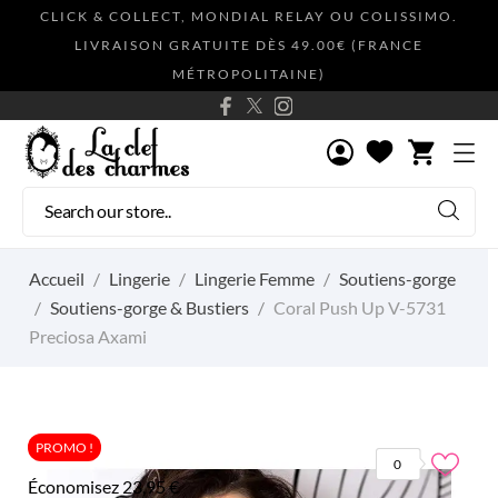
CLICK & COLLECT, MONDIAL RELAY OU COLISSIMO.
LIVRAISON GRATUITE DÈS 49.00€ (FRANCE
MÉTROPOLITAINE)
shopping_cart
Accueil
Lingerie
Lingerie Femme
Soutiens-gorge
Soutiens-gorge & Bustiers
Coral Push Up V-5731
Preciosa Axami
PROMO !
0
Économisez 23,95 €