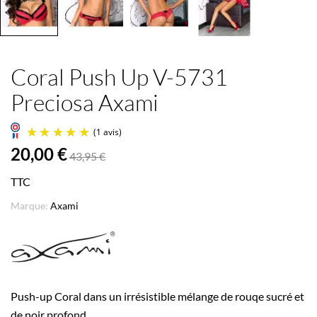
Coral Push Up V-5731
Preciosa Axami
20,00 €
43,95 €
TTC
Marque:
Axami
(1 avis)
Push-up Coral dans un irrésistible mélange de rouqe sucré et
de noir profond