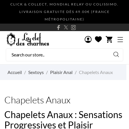
CLICK & COLLECT, MONDIAL RELAY OU COLISSIMO.
LIVRAISON GRATUITE DÈS 49.00€ (FRANCE
MÉTROPOLITAINE)
shopping_cart
Accueil
Sextoys
Plaisir Anal
Chapelets Anaux
Chapelets Anaux
Chapelets Anaux : Sensations
Progressives et Plaisir