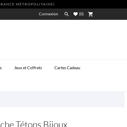
(FRANCE MÉTROPOLITAINE)
Connexion

(
0
)
shopping_cart
s
Jeux et Coffrets
Cartes Cadeau
che Tétons Bijoux