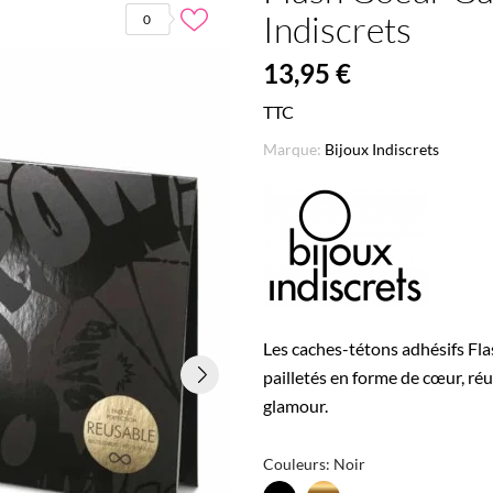
Indiscrets
0
13,95 €
TTC
Marque:
Bijoux Indiscrets
Les caches-tétons adhésifs Fl
pailletés en forme de cœur, ré
glamour.
Couleurs: Noir