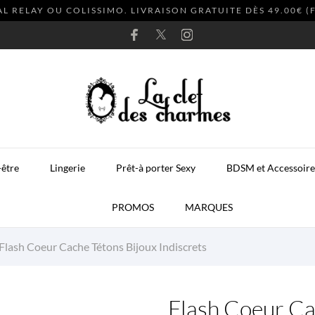
AL RELAY OU COLISSIMO. LIVRAISON GRATUITE DÈS 49.00€ 
-être
Lingerie
Prêt-à porter Sexy
BDSM et Accessoire
PROMOS
MARQUES
Flash Coeur Cache Tétons Bijoux Indiscrets
Flash Coeur Ca