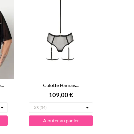
..
Culotte Harnais...
Prix
109,00 €
Ajouter au panier