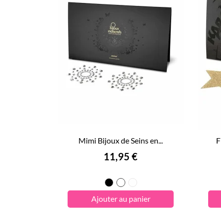
Mimi Bijoux de Seins en...
F
Prix
11,95 €
Noir
Cristal
Pearl
Ajouter au panier