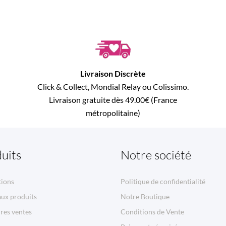
Livraison Discrète
Click & Collect, Mondial Relay ou Colissimo.
Livraison gratuite dès 49.00€ (France
métropolitaine)
uits
Notre société
ions
Politique de confidentialité
ux produits
Notre Boutique
res ventes
Conditions de Vente