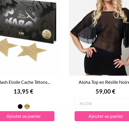
lash Etoile Cache Tétons...
Aloha Top en Résille Noire.
Prix
Prix
13,95 €
59,00 €
Noir
Doré
Ajouter au panier
Ajouter au panier