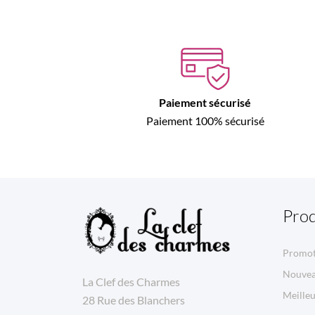
Paiement sécurisé
Paiement 100% sécurisé
Prod
Promot
Nouvea
La Clef des Charmes
Meilleu
28 Rue des Blanchers