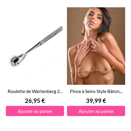
Roulette de Wartenberg 2...
Pince à Seins Style Bâton...
Prix
Prix
26,95 €
39,99 €
Ajouter au panier
Ajouter au panier