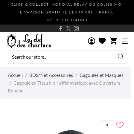
CLICK & COLLECT, MONDIAL RELAY OU COLISSIMO.
LIVRAISON GRATUITE DÈS 49.00€ (FRANCE
MÉTROPOLITAINE)
shopping_cart
Accueil
BDSM et Accessoires
Cagoules et Masques
Cagoule en Tissu Noir effet Wetlook avec Ouverture
Bouche
0