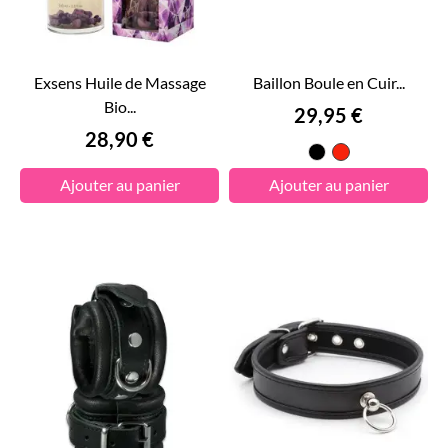
Exsens Huile de Massage
Baillon Boule en Cuir...
Bio...
Prix
29,95 €
Prix
28,90 €
Noir
Rouge
Ajouter au panier
Ajouter au panier