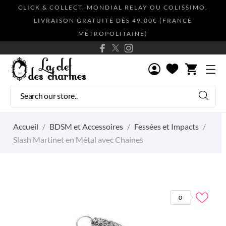
CLICK & COLLECT, MONDIAL RELAY OU COLISSIMO.
LIVRAISON GRATUITE DÈS 49.00€ (FRANCE
MÉTROPOLITAINE)
shopping_cart
Accueil
BDSM et Accessoires
Fessées et Impacts
Slash Martinet en Métal avec Chaines
0