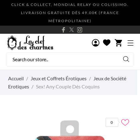
CLICK & COLLECT, MONDIAL RELAY OU COLISSIMO.
LIVRAISON GRATUITE DÈS 49.00€ (FRANCE
MÉTROPOLITAINE)
shopping_cart
Accueil
Jeux et Coffrets Érotiques
Jeux de Société
Erotiques
Sex! Any Couple Dés Coquins
0