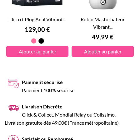
Ditto+ Plug Anal Vibrant...
Robin Masturbateur
Vibrant...
Prix
129,00 €
Prix
49,99 €
Rose
Noir
Ajouter au panier
Ajouter au panier
Paiement sécurisé
Paiement 100% sécurisé
Livraison Discrète
Click & Collect, Mondial Relay ou Colissimo.
Livraison gratuite dès 49.00€ (France métropolitaine)
Satisfait ou Remboursé