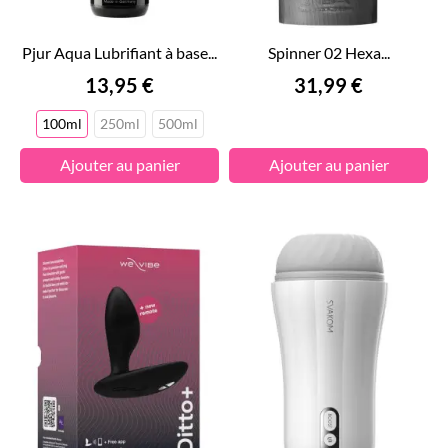
Pjur Aqua Lubrifiant à base...
Spinner 02 Hexa...
Prix
Prix
13,95 €
31,99 €
100ml
250ml
500ml
Ajouter au panier
Ajouter au panier