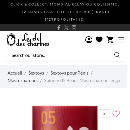
CLICK & COLLECT, MONDIAL RELAY OU COLISSIMO.
LIVRAISON GRATUITE DÈS 49.00€ (FRANCE
MÉTROPOLITAINE)
shopping_cart
Accueil
Sextoys
Sextoys pour Pénis
Masturbateurs
Spinner 05 Beads Masturbateur Tenga
0