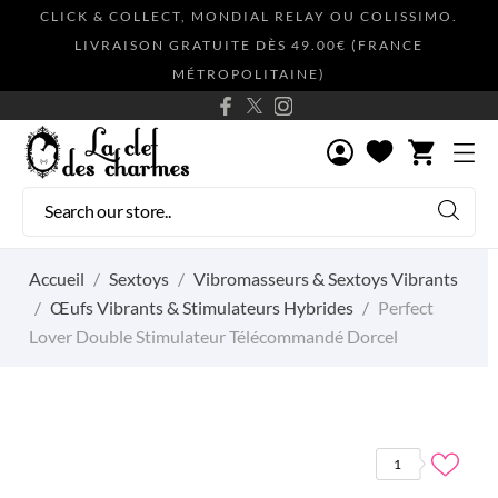
CLICK & COLLECT, MONDIAL RELAY OU COLISSIMO.
LIVRAISON GRATUITE DÈS 49.00€ (FRANCE
MÉTROPOLITAINE)
shopping_cart
Accueil
Sextoys
Vibromasseurs & Sextoys Vibrants
Œufs Vibrants & Stimulateurs Hybrides
Perfect
Lover Double Stimulateur Télécommandé Dorcel
1