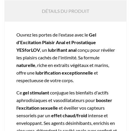
DÉTAILS DU PRODUIT
Ouvrez les portes de l'extase avec le
Gel
d'Excitation Plaisir Anal et Prostatique
YESforLOV
, un
lubrifiant anal
conçu pour révéler
les plaisirs cachés de l'intimité. Sa formule
naturelle
, riche en extraits végétaux et marins,
offre une
lubrification
exceptionnelle
et
respectueuse de votre corps.
Ce
gel stimulant
conjugue les bienfaits d'actifs
aphrodisiaques et vasodilatateurs pour
booster
l'excitation sexuelle
et éveiller vos capteurs
sensoriels par un
effet chaud/froid
intense et
enveloppant. Ses agents désinhibants, enrichis en
aloe vera, détendent la cavité anale avec confort et