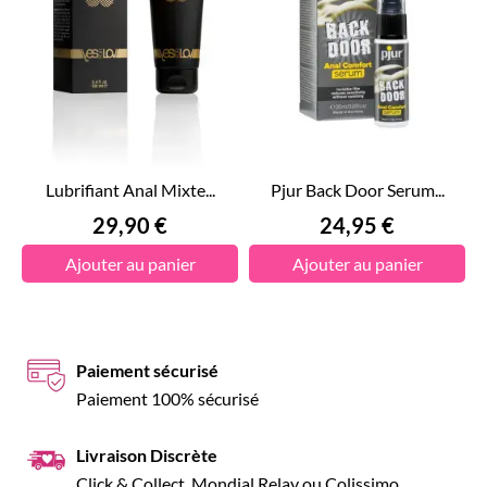
Lubrifiant Anal Mixte...
Pjur Back Door Serum...
Prix
Prix
29,90 €
24,95 €
Ajouter au panier
Ajouter au panier
Paiement sécurisé
Paiement 100% sécurisé
Livraison Discrète
Click & Collect, Mondial Relay ou Colissimo.