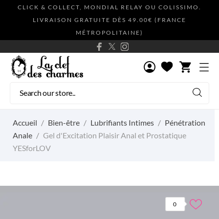
CLICK & COLLECT, MONDIAL RELAY OU COLISSIMO.
LIVRAISON GRATUITE DÈS 49.00€ (FRANCE
MÉTROPOLITAINE)
shopping_cart
Accueil
Bien-être
Lubrifiants Intimes
Pénétration
Anale
Gel d'Excitation Plaisir Anal et Prostatique
YESforLOV
0