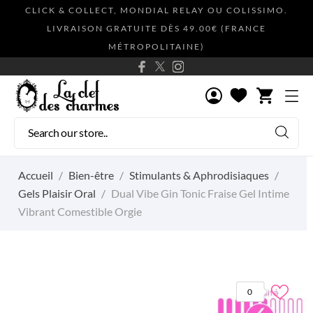
CLICK & COLLECT, MONDIAL RELAY OU COLISSIMO.
LIVRAISON GRATUITE DÈS 49.00€ (FRANCE
MÉTROPOLITAINE)
shopping_cart
Accueil
Bien-être
Stimulants & Aphrodisiaques
Gels Plaisir Oral
Dual Vibe Gin Tonic Fraise Gel Intime
Vibrant Comestible Orgie
0