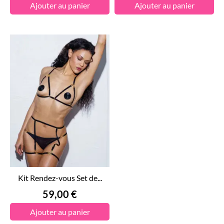
Ajouter au panier
Ajouter au panier
Kit Rendez-vous Set de...
Prix
59,00 €
Ajouter au panier