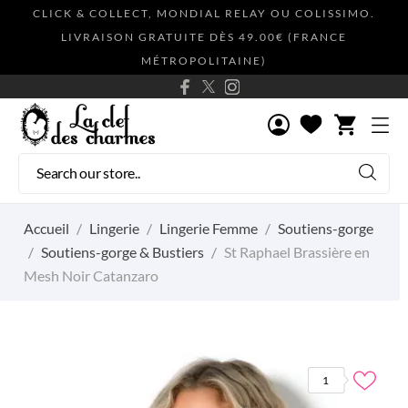
CLICK & COLLECT, MONDIAL RELAY OU COLISSIMO.
LIVRAISON GRATUITE DÈS 49.00€ (FRANCE
MÉTROPOLITAINE)
shopping_cart
Accueil
Lingerie
Lingerie Femme
Soutiens-gorge
Soutiens-gorge & Bustiers
St Raphael Brassière en
Mesh Noir Catanzaro
1