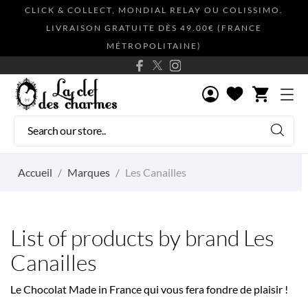
CLICK & COLLECT, MONDIAL RELAY OU COLISSIMO.
LIVRAISON GRATUITE DÈS 49.00€ (FRANCE
MÉTROPOLITAINE)
shopping_cart
Accueil
Marques
Les Canailles
List of products by brand Les
Canailles
Le Chocolat Made in France qui vous fera fondre de plaisir !